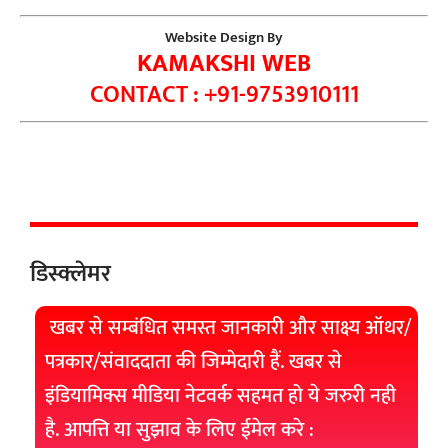
Website Design By
KAMAKSHI WEB
CONTACT : +91-9753910111
डिस्क्लेमर
खबर से सम्बंधित समस्त जानकारी और साक्ष्य ऑथर/
पत्रकार/संवाददाता की जिम्मेदारी हैं. खबर से
इंडियामिक्स मीडिया नेटवर्क सहमत हो ये जरुरी नही
है. आपत्ति या सुझाव के लिए ईमेल करे :