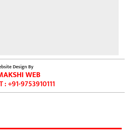
bsite Design By
MAKSHI WEB
 : +91-9753910111