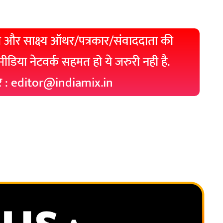
 और साक्ष्य ऑथर/पत्रकार/संवाददाता की
 मीडिया नेटवर्क सहमत हो ये जरुरी नही है.
रे : editor@indiamix.in