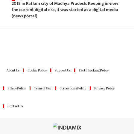
2018 in Ratlam city of Madhya Pradesh. Keeping in view
the current digital era, it was started as a digital media
(news portal).
About Us
Cookie Policy
Support Us
Fact Checking Policy
Ethics Policy
Term of Use
Corrections Policy
Privacy Policy
Contact Us