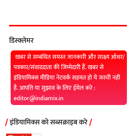
डिस्क्लेमर
खबर से सम्बंधित समस्त जानकारी और साक्ष्य ऑथर/
पत्रकार/संवाददाता की जिम्मेदारी हैं. खबर से
इंडियामिक्स मीडिया नेटवर्क सहमत हो ये जरुरी नही
है. आपत्ति या सुझाव के लिए ईमेल करे :
editor@indiamix.in
इंडियामिक्स को सब्सक्राइब करे