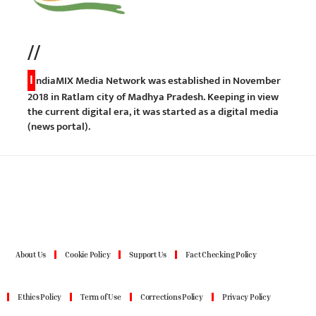
//
I
ndiaMIX Media Network was established in November
2018 in Ratlam city of Madhya Pradesh. Keeping in view
the current digital era, it was started as a digital media
(news portal).
About Us
Cookie Policy
Support Us
Fact Checking Policy
Ethics Policy
Term of Use
Corrections Policy
Privacy Policy