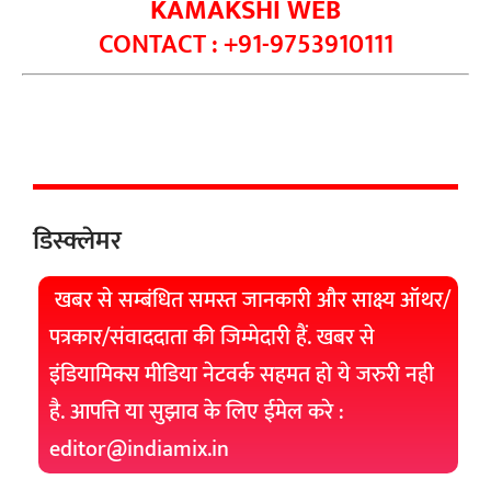
KAMAKSHI WEB
CONTACT : +91-9753910111
डिस्क्लेमर
खबर से सम्बंधित समस्त जानकारी और साक्ष्य ऑथर/
पत्रकार/संवाददाता की जिम्मेदारी हैं. खबर से
इंडियामिक्स मीडिया नेटवर्क सहमत हो ये जरुरी नही
है. आपत्ति या सुझाव के लिए ईमेल करे :
editor@indiamix.in