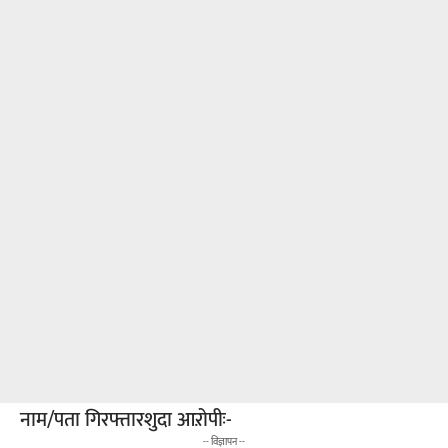
नाम/पता गिरफ्तारशुदा आऱोपीः-
-- विज्ञापन --