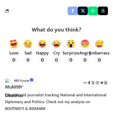
What do you think?
Love
Sad
Happy
Cry
Surprise
Angry
Embarrass
0
0
0
0
0
0
0
MD Gurjar
Editor
Experienced journalist tracking National and International
Diplomacy and Politics. Check out my analysis on
KOOTNEETI & INDIAMIX