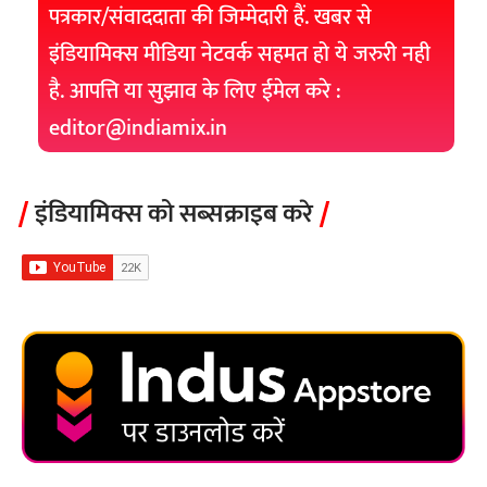
पत्रकार/संवाददाता की जिम्मेदारी हैं. खबर से
इंडियामिक्स मीडिया नेटवर्क सहमत हो ये जरुरी नही
है. आपत्ति या सुझाव के लिए ईमेल करे :
editor@indiamix.in
इंडियामिक्स को सब्सक्राइब करे