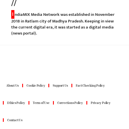
//
I
ndiaMIX Media Network was established in November
2018 in Ratlam city of Madhya Pradesh. Keeping in view
the current digital era, it was started as a digital media
(news portal).
About Us
Cookie Policy
Support Us
Fact Checking Policy
Ethics Policy
Term of Use
Corrections Policy
Privacy Policy
Contact Us