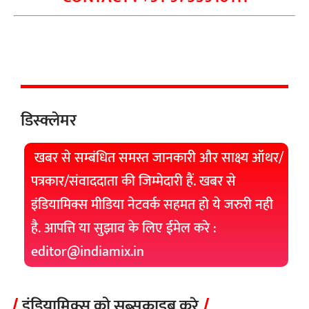
डिस्क्लेमर
खबर से सम्बंधित समस्त जानकारी और साक्ष्य ऑथर/
पत्रकार/संवाददाता की जिम्मेदारी हैं. खबर से
इंडियामिक्स मीडिया नेटवर्क सहमत हो ये जरुरी नही
है. आपत्ति या सुझाव के लिए ईमेल करे :
editor@indiamix.in
इंडियामिक्स को सब्सक्राइब करे