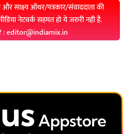
 और साक्ष्य ऑथर/पत्रकार/संवाददाता की
 मीडिया नेटवर्क सहमत हो ये जरुरी नही है.
रे : editor@indiamix.in