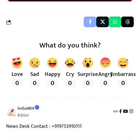
What do you think?
Love
Sad
Happy
Cry
Surprise
Angry
Embarrass
0
0
0
0
0
0
0
IndiaMIX
Editor
News Desk Contact : +919753910111