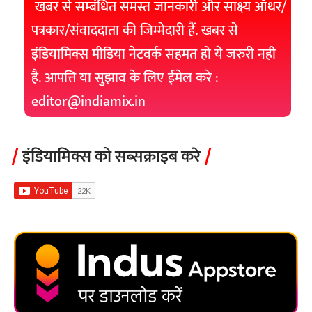
खबर से सम्बंधित समस्त जानकारी और साक्ष्य ऑथर/
पत्रकार/संवाददाता की जिम्मेदारी हैं. खबर से
इंडियामिक्स मीडिया नेटवर्क सहमत हो ये जरुरी नही
है. आपत्ति या सुझाव के लिए ईमेल करे :
editor@indiamix.in
इंडियामिक्स को सब्सक्राइब करे