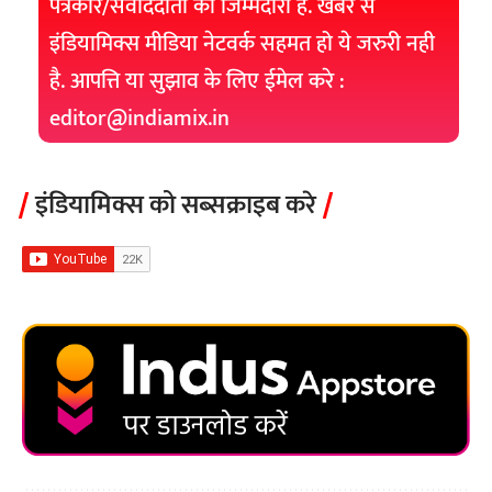
पत्रकार/संवाददाता की जिम्मेदारी हैं. खबर से
इंडियामिक्स मीडिया नेटवर्क सहमत हो ये जरुरी नही
है. आपत्ति या सुझाव के लिए ईमेल करे :
editor@indiamix.in
इंडियामिक्स को सब्सक्राइब करे