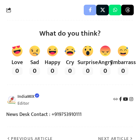
What do you think?
Love
Sad
Happy
Cry
Surprise
Angry
Embarrass
0
0
0
0
0
0
0
IndiaMIX
Editor
News Desk Contact : +919753910111
PREVIOUS ARTICLE
NEXT ARTICLE