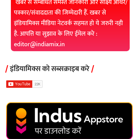
खबर से सम्बंधित समस्त जानकारी और साक्ष्य ऑथर/
पत्रकार/संवाददाता की जिम्मेदारी हैं. खबर से
इंडियामिक्स मीडिया नेटवर्क सहमत हो ये जरुरी नही
है. आपत्ति या सुझाव के लिए ईमेल करे :
editor@indiamix.in
इंडियामिक्स को सब्सक्राइब करे