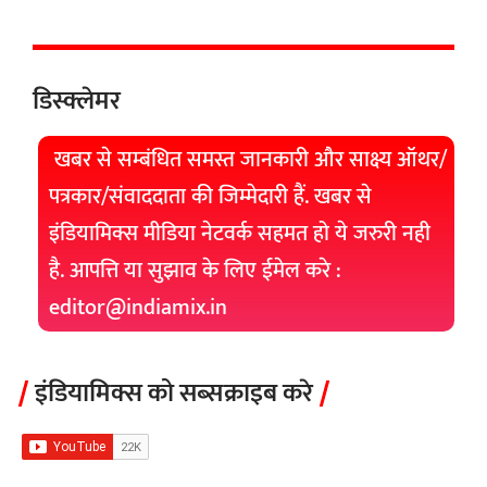
डिस्क्लेमर
खबर से सम्बंधित समस्त जानकारी और साक्ष्य ऑथर/
पत्रकार/संवाददाता की जिम्मेदारी हैं. खबर से
इंडियामिक्स मीडिया नेटवर्क सहमत हो ये जरुरी नही
है. आपत्ति या सुझाव के लिए ईमेल करे :
editor@indiamix.in
इंडियामिक्स को सब्सक्राइब करे