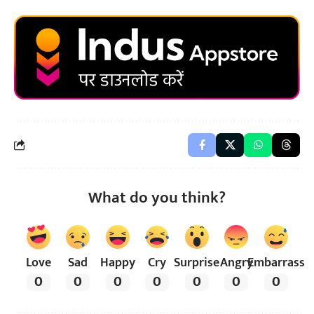
What do you think?
Love
Sad
Happy
Cry
Surprise
Angry
Embarrass
0
0
0
0
0
0
0