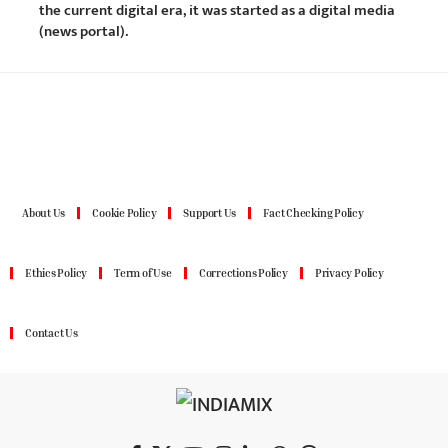
the current digital era, it was started as a digital media
(news portal).
About Us
Cookie Policy
Support Us
Fact Checking Policy
Ethics Policy
Term of Use
Corrections Policy
Privacy Policy
Contact Us