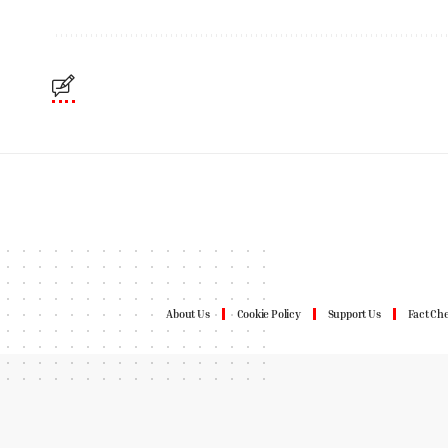
About Us
Cookie Policy
Support Us
Fact Che