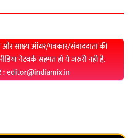
 और साक्ष्य ऑथर/पत्रकार/संवाददाता की
 मीडिया नेटवर्क सहमत हो ये जरुरी नही है.
रे : editor@indiamix.in