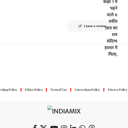
Leave a review
cking Policy
Ethics Policy
Term of Use
Corrections Policy
Privacy Policy