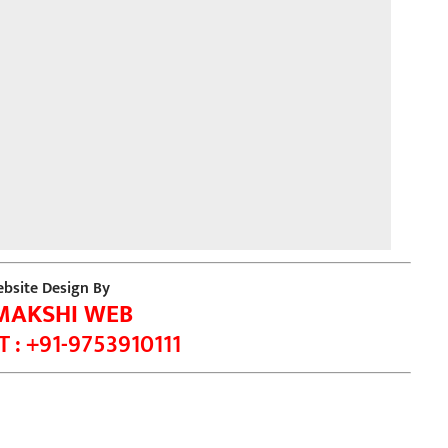
bsite Design By
MAKSHI WEB
 : +91-9753910111