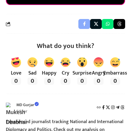
What do you think?
Love
Sad
Happy
Cry
Surprise
Angry
Embarrass
0
0
0
0
0
0
0
MD Gurjar
Editor
Experienced journalist tracking National and International
Diplomacy and Politics. Check out my analysis on