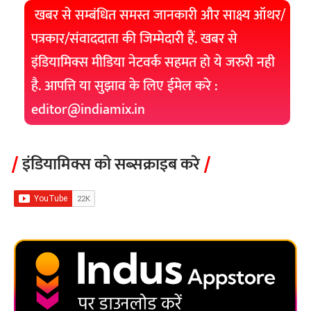
खबर से सम्बंधित समस्त जानकारी और साक्ष्य ऑथर/
पत्रकार/संवाददाता की जिम्मेदारी हैं. खबर से
इंडियामिक्स मीडिया नेटवर्क सहमत हो ये जरुरी नही
है. आपत्ति या सुझाव के लिए ईमेल करे :
editor@indiamix.in
इंडियामिक्स को सब्सक्राइब करे