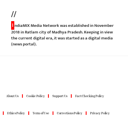
//
I
ndiaMIX Media Network was established in November
2018 in Ratlam city of Madhya Pradesh. Keeping in view
the current digital era, it was started as a digital media
(news portal).
About Us
Cookie Policy
Support Us
Fact Checking Policy
Ethics Policy
Term of Use
Corrections Policy
Privacy Policy