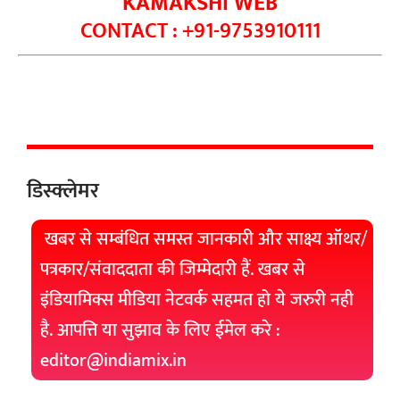
KAMAKSHI WEB
CONTACT : +91-9753910111
डिस्क्लेमर
खबर से सम्बंधित समस्त जानकारी और साक्ष्य ऑथर/
पत्रकार/संवाददाता की जिम्मेदारी हैं. खबर से
इंडियामिक्स मीडिया नेटवर्क सहमत हो ये जरुरी नही
है. आपत्ति या सुझाव के लिए ईमेल करे :
editor@indiamix.in