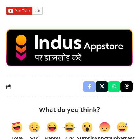
What do you think?
Love
Sad
Happy
Cry
Surprise
Angry
Embarrass