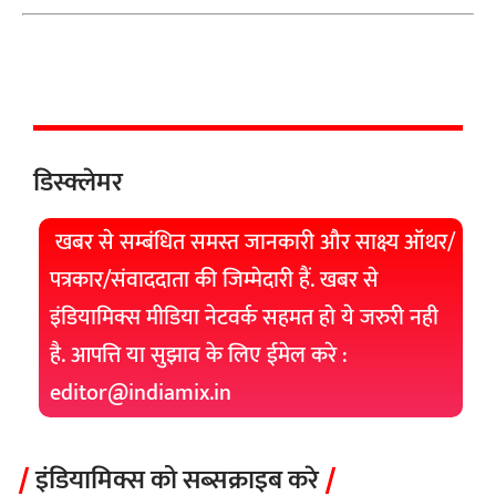
डिस्क्लेमर
खबर से सम्बंधित समस्त जानकारी और साक्ष्य ऑथर/
पत्रकार/संवाददाता की जिम्मेदारी हैं. खबर से
इंडियामिक्स मीडिया नेटवर्क सहमत हो ये जरुरी नही
है. आपत्ति या सुझाव के लिए ईमेल करे :
editor@indiamix.in
इंडियामिक्स को सब्सक्राइब करे