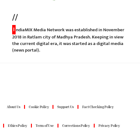
//
I
ndiaMIX Media Network was established in November
2018 in Ratlam city of Madhya Pradesh. Keeping in view
the current digital era, it was started as a digital media
(news portal).
About Us
Cookie Policy
Support Us
Fact Checking Policy
Ethics Policy
Term of Use
Corrections Policy
Privacy Policy