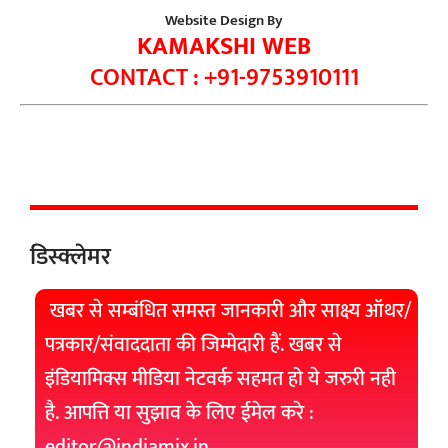
Website Design By
KAMAKSHI WEB
CONTACT : +91-9753910111
डिस्क्लेमर
खबर से सम्बंधित समस्त जानकारी और साक्ष्य ऑथर/
पत्रकार/संवाददाता की जिम्मेदारी हैं. खबर से
इंडियामिक्स मीडिया नेटवर्क सहमत हो ये जरुरी नही
है. आपत्ति या सुझाव के लिए ईमेल करे :
editor@indiamix.in