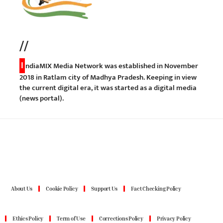
//
I
ndiaMIX Media Network was established in November
2018 in Ratlam city of Madhya Pradesh. Keeping in view
the current digital era, it was started as a digital media
(news portal).
About Us
Cookie Policy
Support Us
Fact Checking Policy
Ethics Policy
Term of Use
Corrections Policy
Privacy Policy