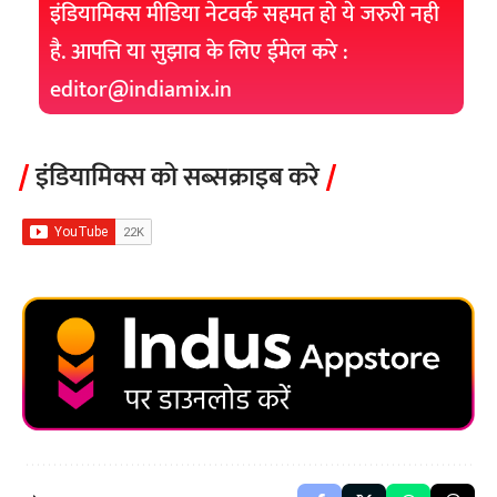
इंडियामिक्स मीडिया नेटवर्क सहमत हो ये जरुरी नही
है. आपत्ति या सुझाव के लिए ईमेल करे :
editor@indiamix.in
इंडियामिक्स को सब्सक्राइब करे