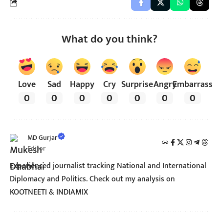
What do you think?
Love
Sad
Happy
Cry
Surprise
Angry
Embarrass
0
0
0
0
0
0
0
MD Gurjar
Editor
Experienced journalist tracking National and International
Diplomacy and Politics. Check out my analysis on
KOOTNEETI & INDIAMIX