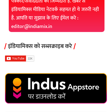
पत्रकार/संवाददाता की जिम्मेदारी हैं. खबर से
इंडियामिक्स मीडिया नेटवर्क सहमत हो ये जरुरी नही
है. आपत्ति या सुझाव के लिए ईमेल करे :
editor@indiamix.in
इंडियामिक्स को सब्सक्राइब करे