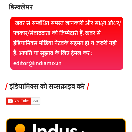
डिस्क्लेमर
खबर से सम्बंधित समस्त जानकारी और साक्ष्य ऑथर/
पत्रकार/संवाददाता की जिम्मेदारी हैं. खबर से
इंडियामिक्स मीडिया नेटवर्क सहमत हो ये जरुरी नही
है. आपत्ति या सुझाव के लिए ईमेल करे :
editor@indiamix.in
इंडियामिक्स को सब्सक्राइब करे