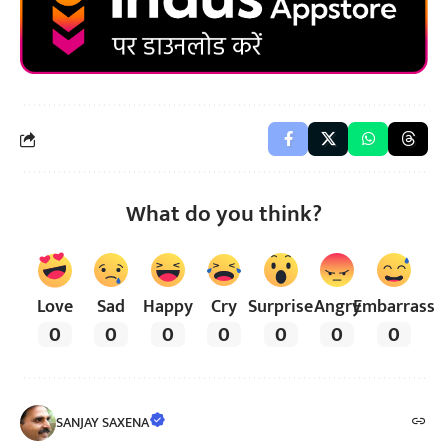
What do you think?
Love
Sad
Happy
Cry
Surprise
Angry
Embarrass
0
0
0
0
0
0
0
SANJAY SAXENA