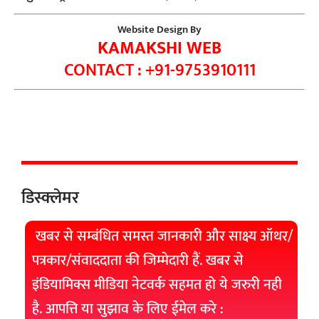
Website Design By
KAMAKSHI WEB
CONTACT : +91-9753910111
डिस्क्लेमर
खबर से सम्बंधित समस्त जानकारी और साक्ष्य ऑथर/
पत्रकार/संवाददाता की जिम्मेदारी हैं. खबर से
इंडियामिक्स मीडिया नेटवर्क सहमत हो ये जरुरी नही
है. आपत्ति या सुझाव के लिए ईमेल करे :