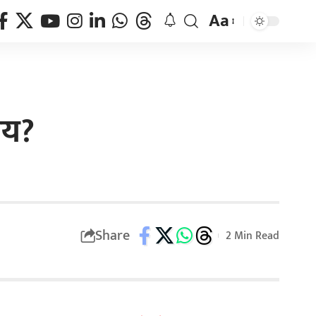
Aa
ीय?
Share
2 Min Read