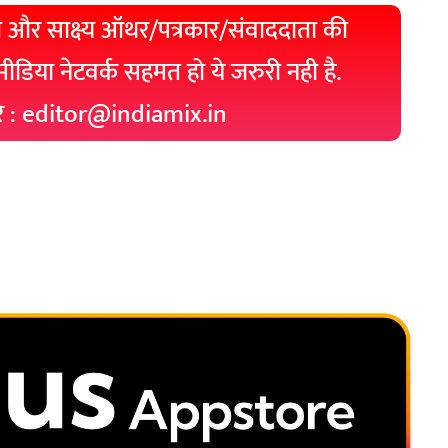
 और साक्ष्य ऑथर/पत्रकार/संवाददाता की
 मीडिया नेटवर्क सहमत हो ये जरुरी नही है.
रे : editor@indiamix.in