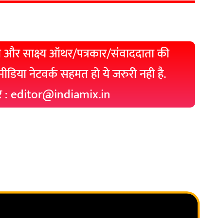
 और साक्ष्य ऑथर/पत्रकार/संवाददाता की
 मीडिया नेटवर्क सहमत हो ये जरुरी नही है.
रे : editor@indiamix.in