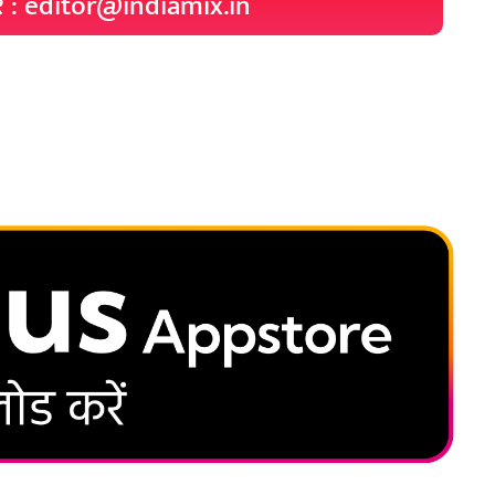
रे : editor@indiamix.in