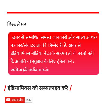
डिस्क्लेमर
खबर से सम्बंधित समस्त जानकारी और साक्ष्य ऑथर/
पत्रकार/संवाददाता की जिम्मेदारी हैं. खबर से
इंडियामिक्स मीडिया नेटवर्क सहमत हो ये जरुरी नही
है. आपत्ति या सुझाव के लिए ईमेल करे :
editor@indiamix.in
इंडियामिक्स को सब्सक्राइब करे