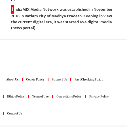
I
ndiaMIX Media Network was established in November
2018 in Ratlam city of Madhya Pradesh. Keeping in view
the current digital era, it was started as a digital media
(news portal).
About Us
Cookie Policy
Support Us
Fact Checking Policy
Ethics Policy
Term of Use
Corrections Policy
Privacy Policy
Contact Us