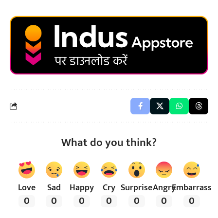
What do you think?
Love
Sad
Happy
Cry
Surprise
Angry
Embarrass
0
0
0
0
0
0
0