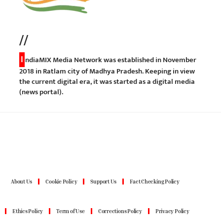
//
I
ndiaMIX Media Network was established in November
2018 in Ratlam city of Madhya Pradesh. Keeping in view
the current digital era, it was started as a digital media
(news portal).
About Us
Cookie Policy
Support Us
Fact Checking Policy
Ethics Policy
Term of Use
Corrections Policy
Privacy Policy