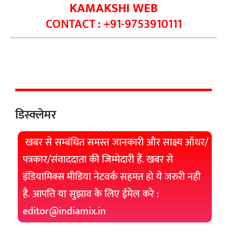
KAMAKSHI WEB
CONTACT : +91-9753910111
डिस्क्लेमर
खबर से सम्बंधित समस्त जानकारी और साक्ष्य ऑथर/
पत्रकार/संवाददाता की जिम्मेदारी हैं. खबर से
इंडियामिक्स मीडिया नेटवर्क सहमत हो ये जरुरी नही
है. आपत्ति या सुझाव के लिए ईमेल करे :
editor@indiamix.in