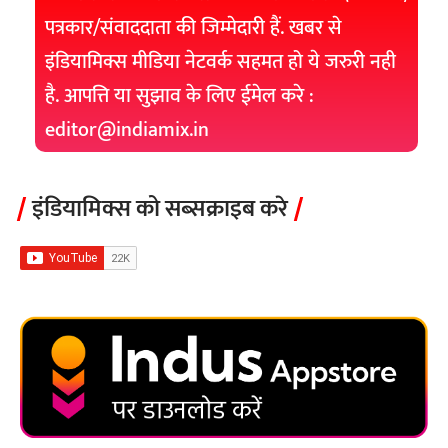
पत्रकार/संवाददाता की जिम्मेदारी हैं. खबर से
इंडियामिक्स मीडिया नेटवर्क सहमत हो ये जरुरी नही
है. आपत्ति या सुझाव के लिए ईमेल करे :
editor@indiamix.in
इंडियामिक्स को सब्सक्राइब करे