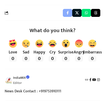
What do you think?
Love
Sad
Happy
Cry
Surprise
Angry
Embarrass
0
0
0
0
0
0
0
IndiaMIX
Editor
News Desk Contact : +919753910111