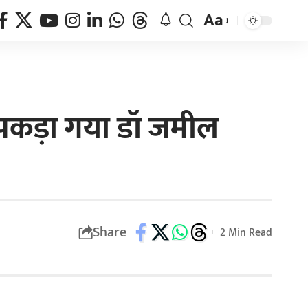
Aa
े पकड़ा गया डॉ जमील
Share
2 Min Read