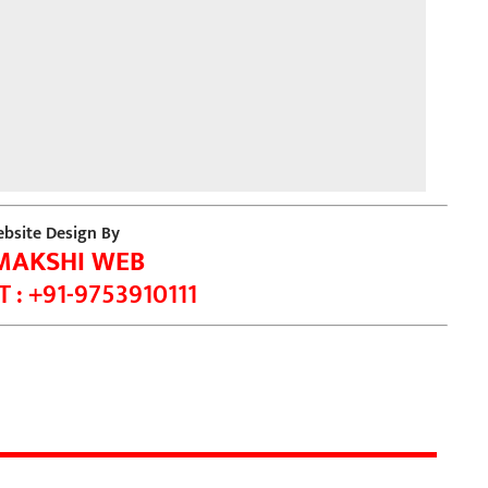
bsite Design By
MAKSHI WEB
 : +91-9753910111