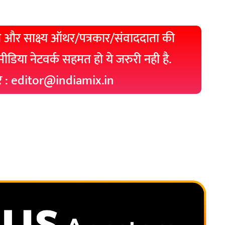
 और साक्ष्य ऑथर/पत्रकार/संवाददाता की
 मीडिया नेटवर्क सहमत हो ये जरुरी नही है.
रे : editor@indiamix.in