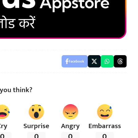
Facebook
you think?
Cry
Surprise
Angry
Embarrass
0
0
0
0