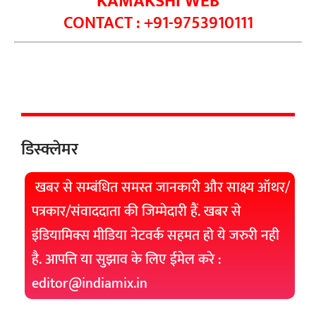
KAMAKSHI WEB
CONTACT : +91-9753910111
डिस्क्लेमर
खबर से सम्बंधित समस्त जानकारी और साक्ष्य ऑथर/
पत्रकार/संवाददाता की जिम्मेदारी हैं. खबर से
इंडियामिक्स मीडिया नेटवर्क सहमत हो ये जरुरी नही
है. आपत्ति या सुझाव के लिए ईमेल करे :
editor@indiamix.in