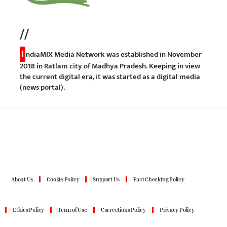
//
I
ndiaMIX Media Network was established in November
2018 in Ratlam city of Madhya Pradesh. Keeping in view
the current digital era, it was started as a digital media
(news portal).
About Us
Cookie Policy
Support Us
Fact Checking Policy
Ethics Policy
Term of Use
Corrections Policy
Privacy Policy