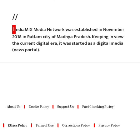
//
I
ndiaMIX Media Network was established in November
2018 in Ratlam city of Madhya Pradesh. Keeping in view
the current digital era, it was started as a digital media
(news portal).
About Us
Cookie Policy
Support Us
Fact Checking Policy
Ethics Policy
Term of Use
Corrections Policy
Privacy Policy