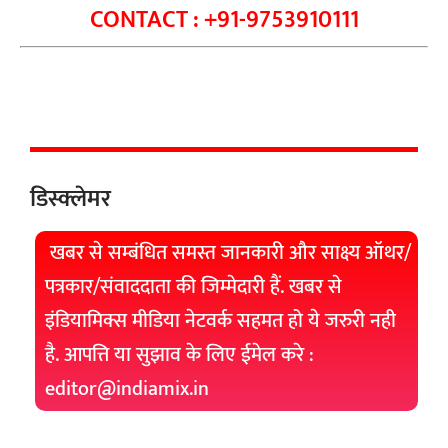
CONTACT : +91-9753910111
डिस्क्लेमर
खबर से सम्बंधित समस्त जानकारी और साक्ष्य ऑथर/
पत्रकार/संवाददाता की जिम्मेदारी हैं. खबर से
इंडियामिक्स मीडिया नेटवर्क सहमत हो ये जरुरी नही
है. आपत्ति या सुझाव के लिए ईमेल करे :
editor@indiamix.in