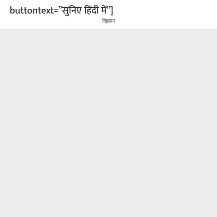
buttontext=”सुनिए हिंदी में”]
-- विज्ञापन --