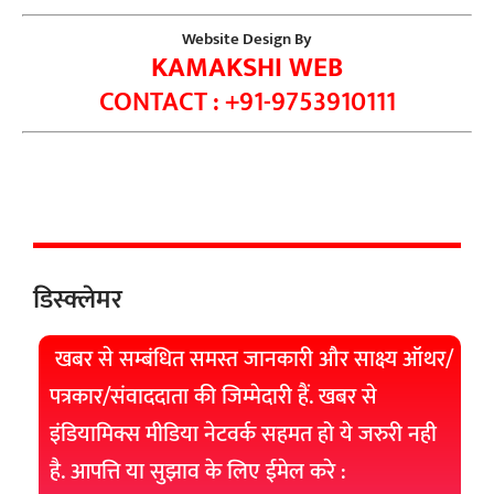
Website Design By
KAMAKSHI WEB
CONTACT : +91-9753910111
डिस्क्लेमर
खबर से सम्बंधित समस्त जानकारी और साक्ष्य ऑथर/
पत्रकार/संवाददाता की जिम्मेदारी हैं. खबर से
इंडियामिक्स मीडिया नेटवर्क सहमत हो ये जरुरी नही
है. आपत्ति या सुझाव के लिए ईमेल करे :