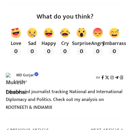
What do you think?
Love
Sad
Happy
Cry
Surprise
Angry
Embarrass
0
0
0
0
0
0
0
MD Gurjar
Editor
Experienced journalist tracking National and International
Diplomacy and Politics. Check out my analysis on
KOOTNEETI & INDIAMIX
PREVIOUS ARTICLE
NEXT ARTICLE