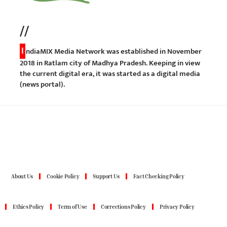
//
I
ndiaMIX Media Network was established in November
2018 in Ratlam city of Madhya Pradesh. Keeping in view
the current digital era, it was started as a digital media
(news portal).
About Us
Cookie Policy
Support Us
Fact Checking Policy
Ethics Policy
Term of Use
Corrections Policy
Privacy Policy