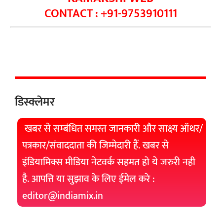
CONTACT : +91-9753910111
डिस्क्लेमर
खबर से सम्बंधित समस्त जानकारी और साक्ष्य ऑथर/
पत्रकार/संवाददाता की जिम्मेदारी हैं. खबर से
इंडियामिक्स मीडिया नेटवर्क सहमत हो ये जरुरी नही
है. आपत्ति या सुझाव के लिए ईमेल करे :
editor@indiamix.in