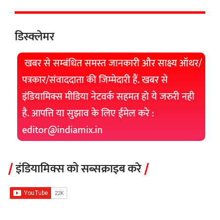
डिस्क्लेमर
खबर से सम्बंधित समस्त जानकारी और साक्ष्य ऑथर/
पत्रकार/संवाददाता की जिम्मेदारी हैं. खबर से
इंडियामिक्स मीडिया नेटवर्क सहमत हो ये जरुरी नही
है. आपत्ति या सुझाव के लिए ईमेल करे :
editor@indiamix.in
इंडियामिक्स को सब्सक्राइब करे