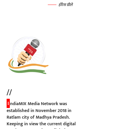
होरेस ग्रीले
//
I
ndiaMIX Media Network was
established in November 2018 in
Ratlam city of Madhya Pradesh.
Keeping in view the current digital