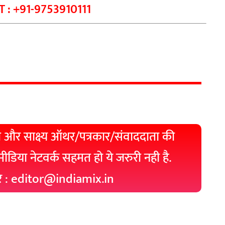
 : +91-9753910111
 और साक्ष्य ऑथर/पत्रकार/संवाददाता की
 मीडिया नेटवर्क सहमत हो ये जरुरी नही है.
रे : editor@indiamix.in