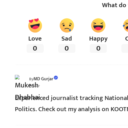
What do 
Love
Sad
Happy
0
0
0
MD Gurjar
By
Editor
Experienced journalist tracking Nationa
Politics. Check out my analysis on KOO