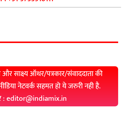
 और साक्ष्य ऑथर/पत्रकार/संवाददाता की
 मीडिया नेटवर्क सहमत हो ये जरुरी नही है.
रे : editor@indiamix.in