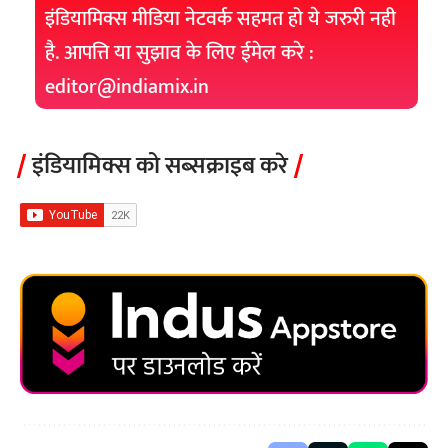
इंडियामिक्स मीडिया नेटवर्क सहमत हो ये जरुरी नही
है. आपत्ति या सुझाव के लिए ईमेल करे :
editor@indiamix.in
इंडियामिक्स को सब्सक्राइब करे