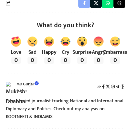
What do you think?
Love
Sad
Happy
Cry
Surprise
Angry
Embarrass
0
0
0
0
0
0
0
MD Gurjar
Editor
Experienced journalist tracking National and International
Diplomacy and Politics. Check out my analysis on
KOOTNEETI & INDIAMIX