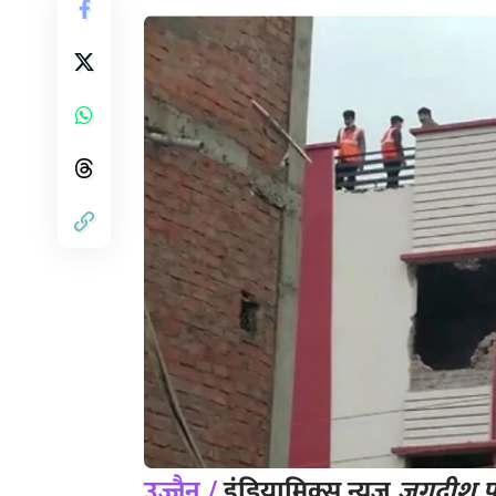
उज्जैन /
इंडियामिक्स न्यूज़
जगदीश पर