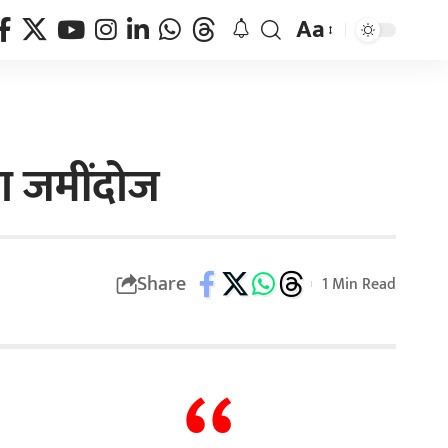
Aa
िया जमींदोज
Share
1 Min Read