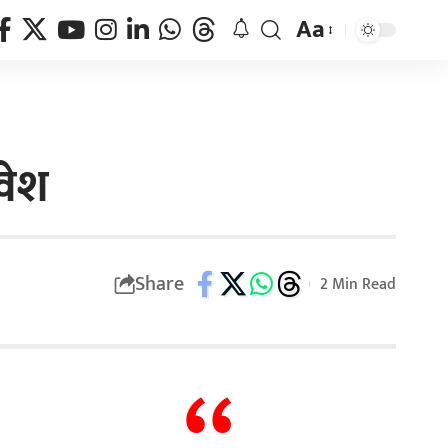
Aa
वेश
Share
2 Min Read