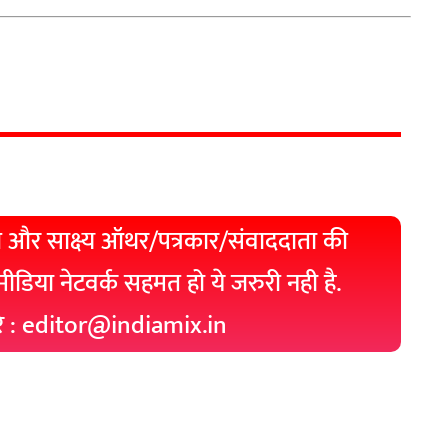
 और साक्ष्य ऑथर/पत्रकार/संवाददाता की
 मीडिया नेटवर्क सहमत हो ये जरुरी नही है.
रे : editor@indiamix.in