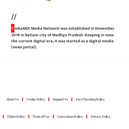
//
I
ndiaMIX Media Network was established in November
2018 in Ratlam city of Madhya Pradesh. Keeping in view
the current digital era, it was started as a digital media
(news portal).
About Us
Cookie Policy
Support Us
Fact Checking Policy
Ethics Policy
Term of Use
Corrections Policy
Privacy Policy