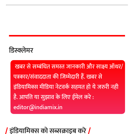
डिस्क्लेमर
खबर से सम्बंधित समस्त जानकारी और साक्ष्य ऑथर/
पत्रकार/संवाददाता की जिम्मेदारी हैं. खबर से
इंडियामिक्स मीडिया नेटवर्क सहमत हो ये जरुरी नही
है. आपत्ति या सुझाव के लिए ईमेल करे :
editor@indiamix.in
इंडियामिक्स को सब्सक्राइब करे