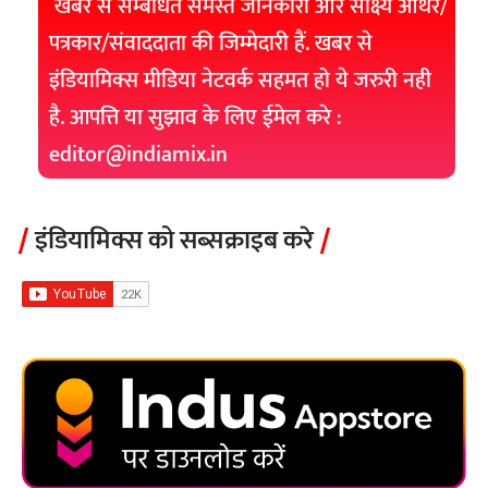
खबर से सम्बंधित समस्त जानकारी और साक्ष्य ऑथर/
पत्रकार/संवाददाता की जिम्मेदारी हैं. खबर से
इंडियामिक्स मीडिया नेटवर्क सहमत हो ये जरुरी नही
है. आपत्ति या सुझाव के लिए ईमेल करे :
editor@indiamix.in
इंडियामिक्स को सब्सक्राइब करे