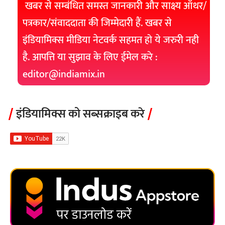
खबर से सम्बंधित समस्त जानकारी और साक्ष्य ऑथर/
पत्रकार/संवाददाता की जिम्मेदारी हैं. खबर से
इंडियामिक्स मीडिया नेटवर्क सहमत हो ये जरुरी नही
है. आपत्ति या सुझाव के लिए ईमेल करे :
editor@indiamix.in
इंडियामिक्स को सब्सक्राइब करे