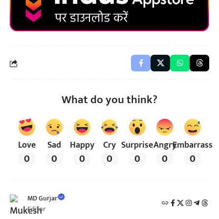
What do you think?
Love
Sad
Happy
Cry
Surprise
Angry
Embarrass
0
0
0
0
0
0
0
MD Gurjar
Editor