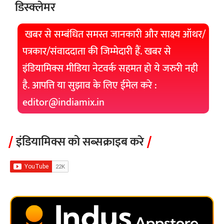
डिस्क्लेमर
खबर से सम्बंधित समस्त जानकारी और साक्ष्य ऑथर/
पत्रकार/संवाददाता की जिम्मेदारी हैं. खबर से
इंडियामिक्स मीडिया नेटवर्क सहमत हो ये जरुरी नही
है. आपत्ति या सुझाव के लिए ईमेल करे :
editor@indiamix.in
इंडियामिक्स को सब्सक्राइब करे