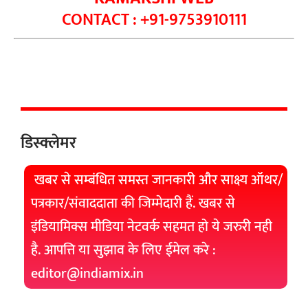
CONTACT : +91-9753910111
डिस्क्लेमर
खबर से सम्बंधित समस्त जानकारी और साक्ष्य ऑथर/
पत्रकार/संवाददाता की जिम्मेदारी हैं. खबर से
इंडियामिक्स मीडिया नेटवर्क सहमत हो ये जरुरी नही
है. आपत्ति या सुझाव के लिए ईमेल करे :
editor@indiamix.in