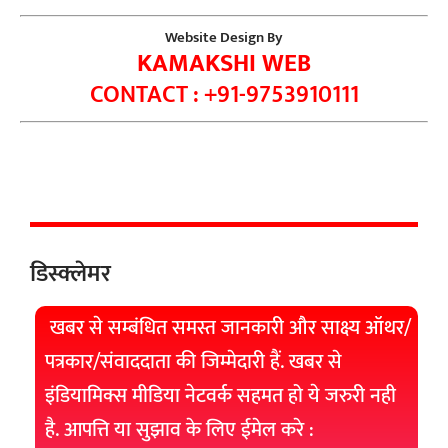
Website Design By
KAMAKSHI WEB
CONTACT : +91-9753910111
डिस्क्लेमर
खबर से सम्बंधित समस्त जानकारी और साक्ष्य ऑथर/
पत्रकार/संवाददाता की जिम्मेदारी हैं. खबर से
इंडियामिक्स मीडिया नेटवर्क सहमत हो ये जरुरी नही
है. आपत्ति या सुझाव के लिए ईमेल करे :