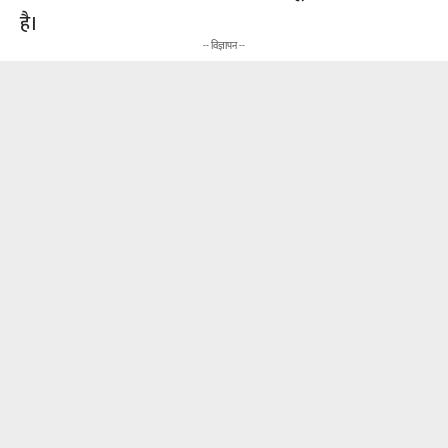
है।
-- विज्ञापन --