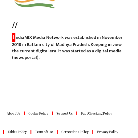
//
I
ndiaMIX Media Network was established in November
2018 in Ratlam city of Madhya Pradesh. Keeping in view
the current digital era, it was started as a digital media
(news portal).
About Us
Cookie Policy
Support Us
Fact Checking Policy
Ethics Policy
Term of Use
Corrections Policy
Privacy Policy