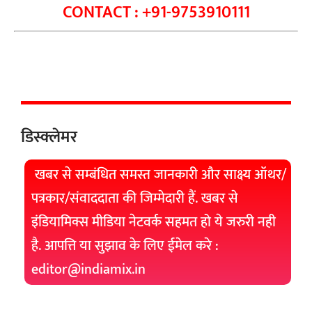
CONTACT : +91-9753910111
डिस्क्लेमर
खबर से सम्बंधित समस्त जानकारी और साक्ष्य ऑथर/
पत्रकार/संवाददाता की जिम्मेदारी हैं. खबर से
इंडियामिक्स मीडिया नेटवर्क सहमत हो ये जरुरी नही
है. आपत्ति या सुझाव के लिए ईमेल करे :
editor@indiamix.in