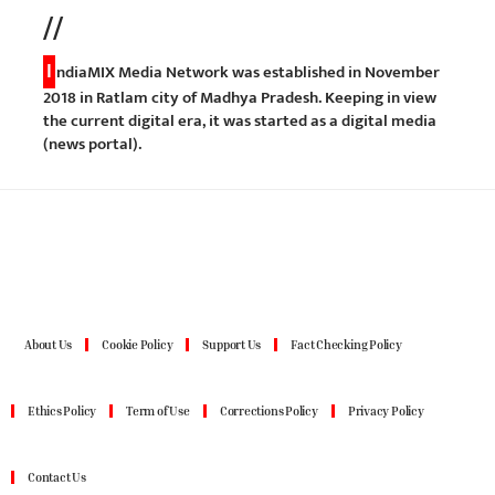
//
I
ndiaMIX Media Network was established in November
2018 in Ratlam city of Madhya Pradesh. Keeping in view
the current digital era, it was started as a digital media
(news portal).
About Us
Cookie Policy
Support Us
Fact Checking Policy
Ethics Policy
Term of Use
Corrections Policy
Privacy Policy
Contact Us