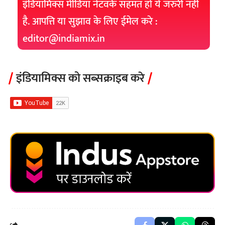
इंडियामिक्स मीडिया नेटवर्क सहमत हो ये जरुरी नही
है. आपत्ति या सुझाव के लिए ईमेल करे :
editor@indiamix.in
इंडियामिक्स को सब्सक्राइब करे