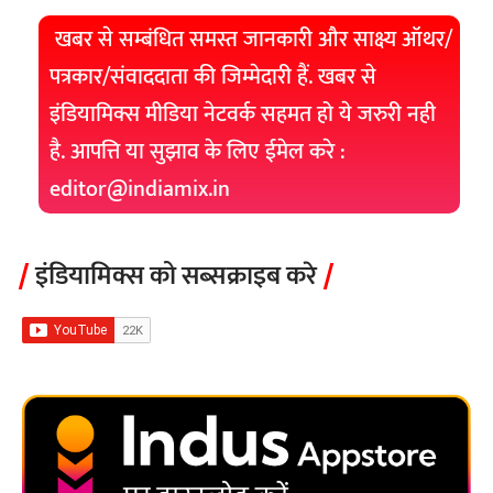
खबर से सम्बंधित समस्त जानकारी और साक्ष्य ऑथर/
पत्रकार/संवाददाता की जिम्मेदारी हैं. खबर से
इंडियामिक्स मीडिया नेटवर्क सहमत हो ये जरुरी नही
है. आपत्ति या सुझाव के लिए ईमेल करे :
editor@indiamix.in
इंडियामिक्स को सब्सक्राइब करे