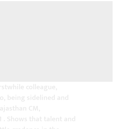
rstwhile colleague,
o, being sidelined and
ajasthan CM,
1
. Shows that talent and