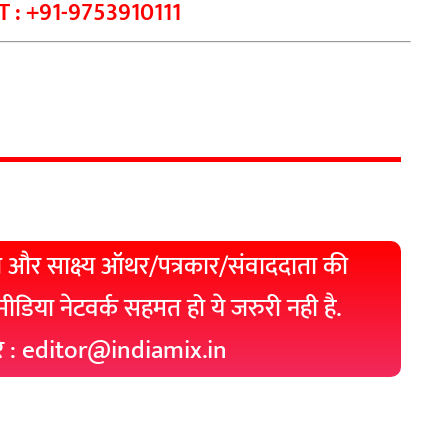
 : +91-9753910111
 और साक्ष्य ऑथर/पत्रकार/संवाददाता की
 मीडिया नेटवर्क सहमत हो ये जरुरी नही है.
रे : editor@indiamix.in