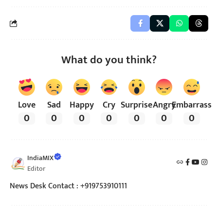
What do you think?
Love
Sad
Happy
Cry
Surprise
Angry
Embarrass
0
0
0
0
0
0
0
IndiaMIX
Editor
News Desk Contact : +919753910111