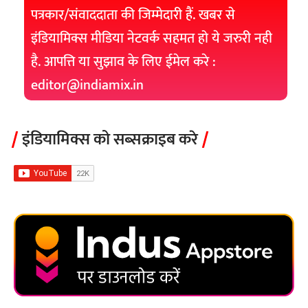
पत्रकार/संवाददाता की जिम्मेदारी हैं. खबर से
इंडियामिक्स मीडिया नेटवर्क सहमत हो ये जरुरी नही
है. आपत्ति या सुझाव के लिए ईमेल करे :
editor@indiamix.in
इंडियामिक्स को सब्सक्राइब करे