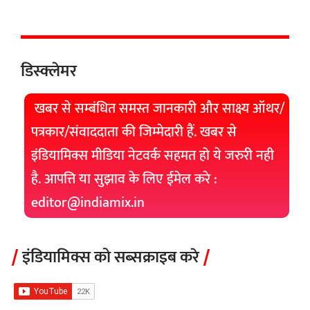
डिस्क्लेमर
खबर से सम्बंधित समस्त जानकारी और साक्ष्य ऑथर/
पत्रकार/संवाददाता की जिम्मेदारी हैं. खबर से
इंडियामिक्स मीडिया नेटवर्क सहमत हो ये जरुरी नही
है. आपत्ति या सुझाव के लिए ईमेल करे :
editor@indiamix.in
इंडियामिक्स को सब्सक्राइब करे