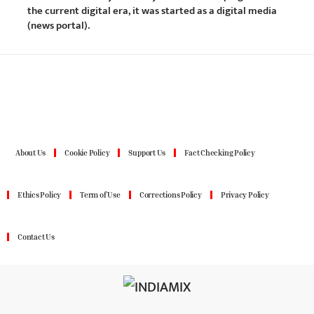
the current digital era, it was started as a digital media
(news portal).
About Us
Cookie Policy
Support Us
Fact Checking Policy
Ethics Policy
Term of Use
Corrections Policy
Privacy Policy
Contact Us